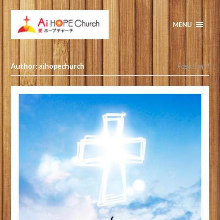
MENU
Author: aihopechurch
Page 1 of 4