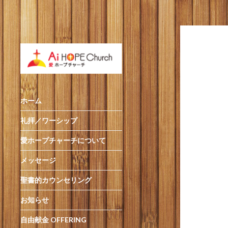
ホーム
礼拝／ワーシップ
愛ホープチャーチについて
メッセージ
聖書的カウンセリング
お知らせ
自由献金 OFFERING