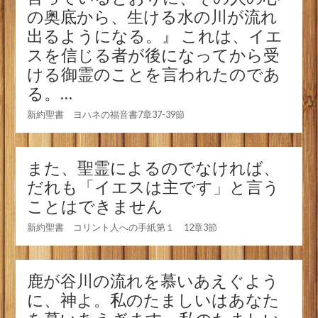
の奥底から、生ける水の川が流れ
出るようになる。』 これは、イエ
スを信じる者が後になってから受
ける御霊のことを言われたのであ
る。…
新約聖書 ヨハネの福音書7章37-39節
また、聖霊によるのでなければ、
だれも「イエスは主です」と言う
ことはできません
新約聖書 コリント人への手紙第１ 12章3節
鹿が谷川の流れを慕いあえぐよう
に、神よ。私のたましいはあなた