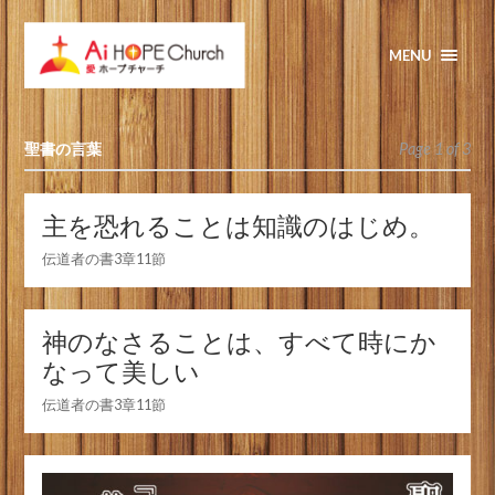
MENU
聖書の言葉
Page 1 of 3
主を恐れることは知識のはじめ。
伝道者の書3章11節
神のなさることは、すべて時にか
なって美しい
伝道者の書3章11節