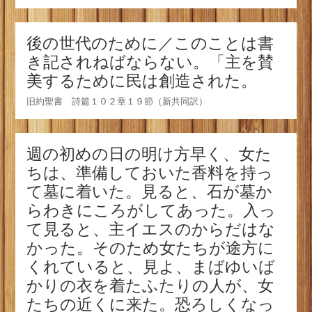
後の世代のために／このことは書
き記されねばならない。「主を賛
美するために民は創造された。
旧約聖書 詩篇１０２章１９節（新共同訳）
週の初めの日の明け方早く、女た
ちは、準備しておいた香料を持っ
て墓に着いた。見ると、石が墓か
らわきにころがしてあった。入っ
て見ると、主イエスのからだはな
かった。そのため女たちが途方に
くれていると、見よ、まばゆいば
かりの衣を着たふたりの人が、女
たちの近くに来た。恐ろしくなっ